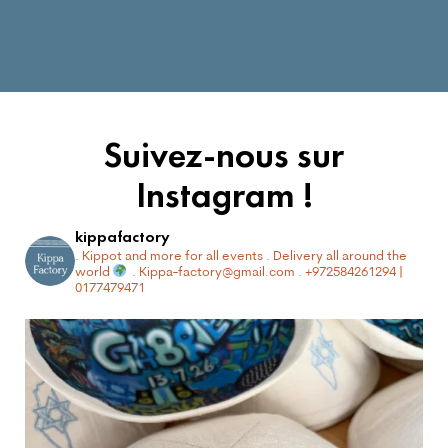
Suivez-nous sur
Instagram !
kippafactory
. Kippot and more for all events
. Delivery all around the
world
. Kippa-factory@gmail.com
. +972584261294 |
0177479471