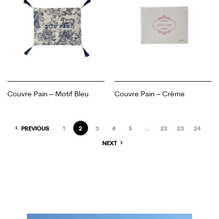
Couvre Pain – Motif Bleu
Couvre Pain – Crème
PREVIOUS
1
2
3
4
5
…
22
23
24
NEXT