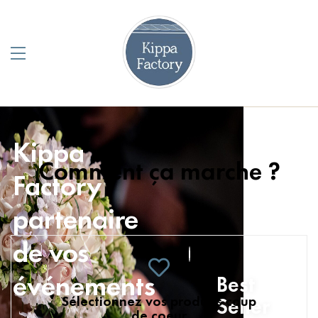
Kippa
Comment ça marche ?
Factory
partenaire
de vos
événements
Best
Sélectionnez vos produits coup
Seller
de coeur