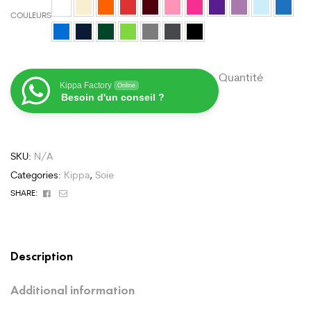
COULEURS
Quantité
Kippa Factory
Online
Besoin d'un conseil ?
SKU:
N/A
Categories:
Kippa
,
Soie
Facebook
Email
SHARE:
Description
Additional information